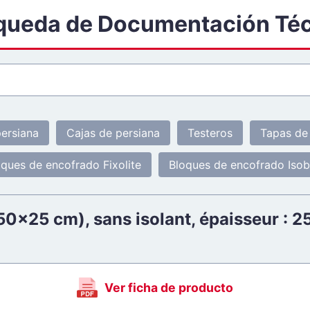
queda de Documentación Té
ersiana
Cajas de persiana
Testeros
Tapas de 
oques de encofrado Fixolite
Bloques de encofrado Isob
0x25 cm), sans isolant, épaisseur : 25
Ver ficha de producto