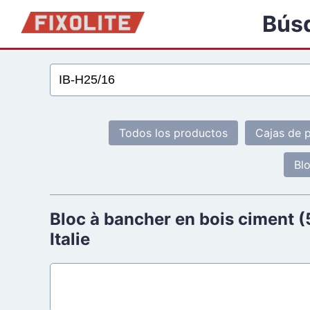
Bús
Todos los productos
Cajas de p
Bl
Bloc à bancher en bois ciment (5
Italie